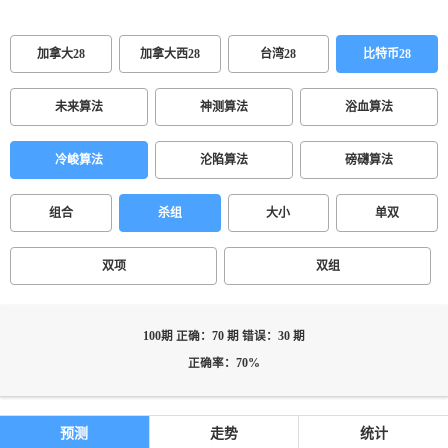
加拿大28
加拿大西28
台湾28
比特币28
未来算法
神测算法
浴血算法
冷峻算法
沦陷算法
磅礴算法
组合
杀组
大小
单双
双项
双组
100期 正确：70 期 错误：30 期
正确率：70%
预测
走势
统计