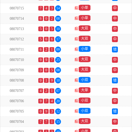
小单
08070715
7
4
3
14
殺
中
小单
08070714
6
0
2
08
殺
中
大双
08070713
5
0
5
10
殺
中
大双
08070712
5
6
6
17
殺
中
小单
08070711
6
2
1
09
殺
错
大双
08070710
9
9
7
25
殺
中
大双
08070709
3
0
5
08
殺
中
小双
08070708
0
1
9
10
殺
错
大单
08070707
4
2
1
07
殺
中
小双
08070706
9
7
4
20
殺
中
小双
08070705
0
9
3
12
殺
错
大双
08070704
7
7
1
15
殺
中
小单