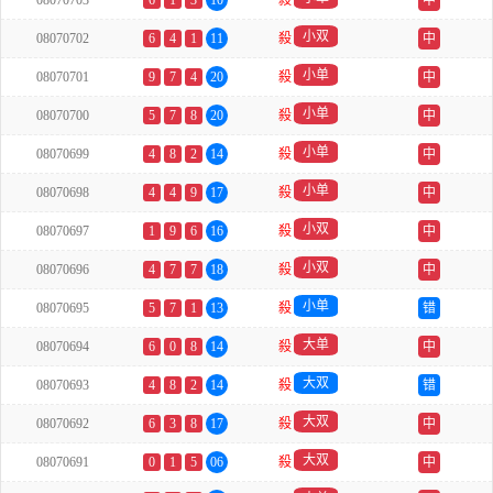
08070703
6
1
3
10
殺
中
小双
08070702
6
4
1
11
殺
中
小单
08070701
9
7
4
20
殺
中
小单
08070700
5
7
8
20
殺
中
小单
08070699
4
8
2
14
殺
中
小单
08070698
4
4
9
17
殺
中
小双
08070697
1
9
6
16
殺
中
小双
08070696
4
7
7
18
殺
中
小单
08070695
5
7
1
13
殺
错
大单
08070694
6
0
8
14
殺
中
大双
08070693
4
8
2
14
殺
错
大双
08070692
6
3
8
17
殺
中
大双
08070691
0
1
5
06
殺
中