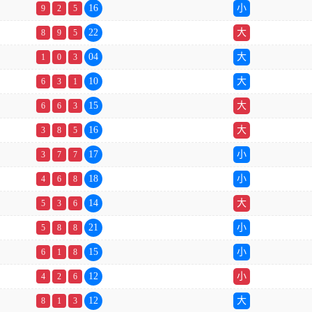
16
小
9
2
5
22
大
8
9
5
04
大
1
0
3
10
大
6
3
1
15
大
6
6
3
16
大
3
8
5
17
小
3
7
7
18
小
4
6
8
14
大
5
3
6
21
小
5
8
8
15
小
6
1
8
12
小
4
2
6
12
大
8
1
3