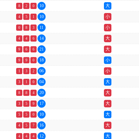
10
大
8
2
0
10
小
4
5
1
11
小
0
8
3
14
大
4
4
6
21
大
9
6
6
18
小
9
9
0
06
小
1
3
2
04
大
3
1
0
20
大
8
8
4
17
大
3
5
9
10
大
5
5
0
16
大
4
5
7
12
大
4
4
4