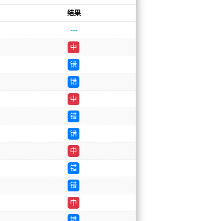
结果
---
中
错
错
中
错
错
中
错
错
中
错