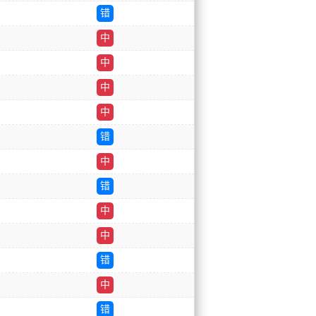
错
中
中
中
中
错
中
错
中
中
错
中
错