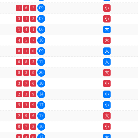
09
小
1
6
2
07
小
3
1
3
06
大
1
4
1
16
大
4
5
7
09
大
8
1
0
11
大
0
8
3
20
大
8
3
9
10
小
3
7
0
14
小
2
3
9
17
小
5
3
9
17
大
2
9
6
10
小
0
7
3
12
大
8
4
0