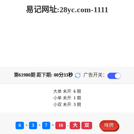
易记网址:28yc.com-1111
第
61980
期 距下期:
00
分
33
秒
广告开关：
大单
未开:
6
期
小单
未开:
1
期
小双
未开:
3
期
6
+
3
+
7
=
16
-
大
双
咪牌