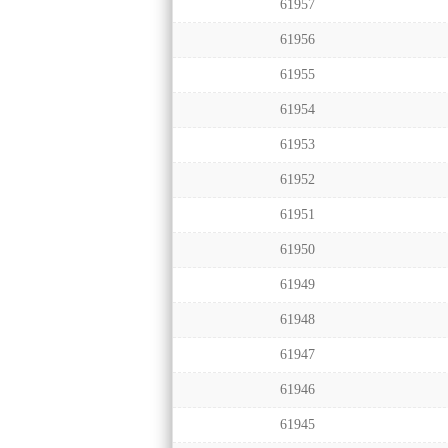
61957
61956
61955
61954
61953
61952
61951
61950
61949
61948
61947
61946
61945