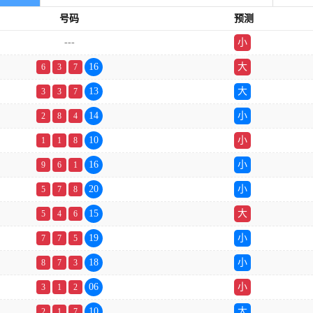
号码
预测
---
小
双
16
大
6
3
7
13
大
3
3
7
14
小
2
8
4
10
小
1
1
8
16
小
9
6
1
20
小
5
7
8
15
大
5
4
6
19
小
7
7
5
18
小
8
7
3
06
小
3
1
2
10
大
2
1
7