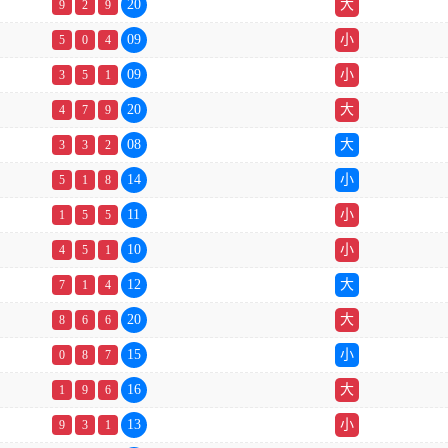
20
大
9
2
9
09
小
5
0
4
09
小
3
5
1
20
大
4
7
9
08
大
3
3
2
14
小
5
1
8
11
小
1
5
5
10
小
4
5
1
12
大
7
1
4
20
大
8
6
6
15
小
0
8
7
16
大
1
9
6
13
小
9
3
1