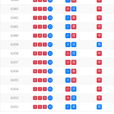
62464
8
3
9
20
小
双
中
62463
7
7
3
17
大
双
中
62462
7
5
7
19
小
单
中
62461
7
3
5
15
小
单
中
62460
7
4
9
20
小
双
中
62459
4
2
1
07
大
双
错
62458
0
4
7
11
小
双
中
62457
5
2
3
10
小
双
中
62456
8
1
6
15
小
单
中
62455
0
1
9
10
大
双
中
62454
2
2
1
05
小
双
中
62453
5
7
9
21
大
双
中
62452
5
5
6
16
小
单
错