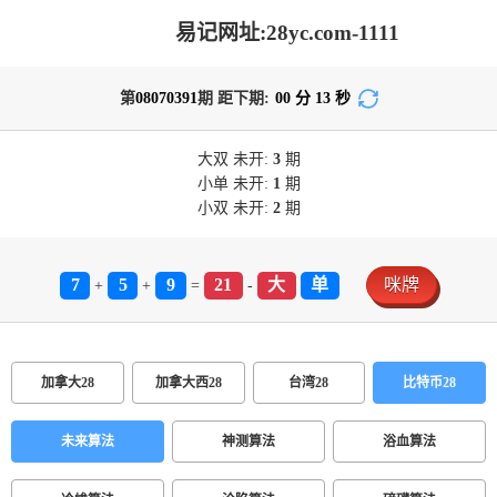
易记网址:28yc.com-1111
第
08070391
期 距下期:
00
分
13
秒
大双
未开:
3
期
小单
未开:
1
期
小双
未开:
2
期
7
5
9
21
大
单
咪牌
+
+
=
-
加拿大28
加拿大西28
台湾28
比特币28
未来算法
神测算法
浴血算法