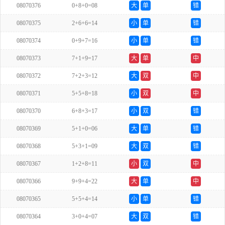
08070376
0+8+0=08
大
单
错
08070375
2+6+6=14
小
单
错
08070374
0+9+7=16
小
单
错
08070373
7+1+9=17
大
单
中
08070372
7+2+3=12
大
双
中
08070371
5+5+8=18
小
双
中
08070370
6+8+3=17
小
双
错
08070369
5+1+0=06
大
单
错
08070368
5+3+1=09
大
双
错
08070367
1+2+8=11
小
双
中
08070366
9+9+4=22
大
单
中
08070365
5+5+4=14
小
单
错
08070364
3+0+4=07
大
双
错