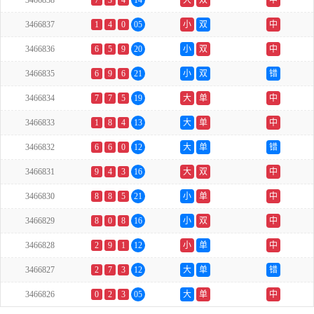
3466838
7
3
4
14
大
双
中
3466837
1
4
0
05
小
双
中
3466836
6
5
9
20
小
双
中
3466835
6
9
6
21
小
双
错
3466834
7
7
5
19
大
单
中
3466833
1
8
4
13
大
单
中
3466832
6
6
0
12
大
单
错
3466831
9
4
3
16
大
双
中
3466830
8
8
5
21
小
单
中
3466829
8
0
8
16
小
双
中
3466828
2
9
1
12
小
单
中
3466827
2
7
3
12
大
单
错
3466826
0
2
3
05
大
单
中