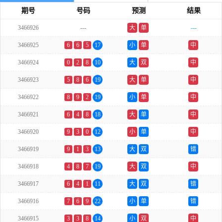
期号
号码
预测
结果
3466926
---
大
单
---
3466925
6
6
5
17
小
单
中
3466924
0
2
8
10
大
双
中
3466923
5
8
6
19
大
单
中
3466922
8
9
2
19
小
单
中
3466921
6
4
8
18
大
单
中
3466920
9
3
0
12
小
单
中
3466919
9
1
3
13
大
双
错
3466918
4
8
7
19
大
双
中
3466917
6
4
1
11
大
双
错
3466916
7
6
9
22
小
单
错
3466915
3
3
8
14
小
双
中