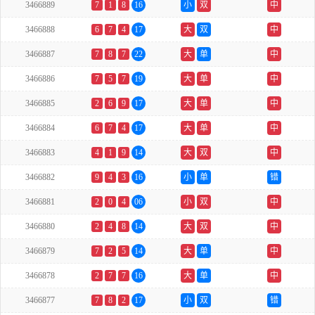
3466889
7
1
8
16
小
双
中
3466888
6
7
4
17
大
双
中
3466887
7
8
7
22
大
单
中
3466886
7
5
7
19
大
单
中
3466885
2
6
9
17
大
单
中
3466884
6
7
4
17
大
单
中
3466883
4
1
9
14
大
双
中
3466882
9
4
3
16
小
单
错
3466881
2
0
4
06
小
双
中
3466880
2
4
8
14
大
双
中
3466879
7
2
5
14
大
单
中
3466878
2
7
7
16
大
单
中
3466877
7
8
2
17
小
双
错