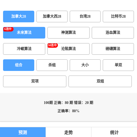
加拿大28
加拿大西28
台湾28
比特币28
未来算法
神测算法
浴血算法
冷峻算法
沦陷算法
磅礴算法
组合
杀组
大小
单双
双项
双组
100期 正确：80 期 错误：20 期
正确率：80%
预测
走势
统计