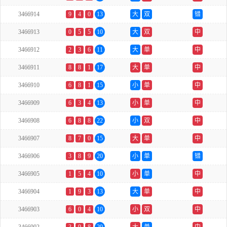
3466914
9
4
0
13
大
双
错
3466913
0
5
5
10
大
双
中
3466912
2
3
6
11
大
单
中
3466911
8
8
1
17
大
单
中
3466910
6
8
1
15
小
单
中
3466909
6
3
4
13
小
单
中
3466908
6
8
8
22
小
双
中
3466907
8
7
0
15
大
单
中
3466906
3
8
9
20
小
单
错
3466905
1
5
4
10
小
单
中
3466904
1
9
3
13
大
单
中
3466903
6
0
4
10
小
双
中