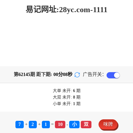
易记网址:28yc.com-1111
第
62145
期 距下期:
00
分
08
秒
广告开关：
大单
未开:
6
期
大双
未开:
8
期
小单
未开:
1
期
7
+
2
+
1
=
10
-
小
双
咪牌