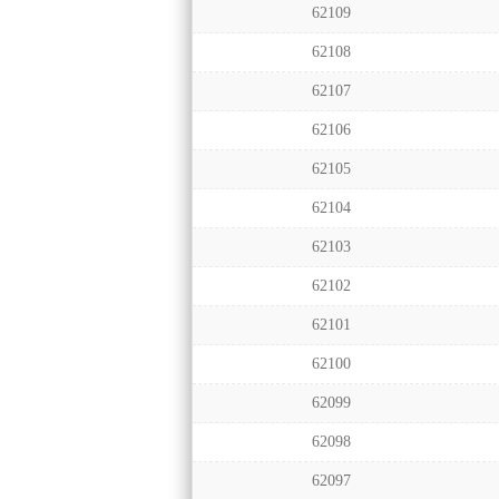
62109
62108
62107
62106
62105
62104
62103
62102
62101
62100
62099
62098
62097