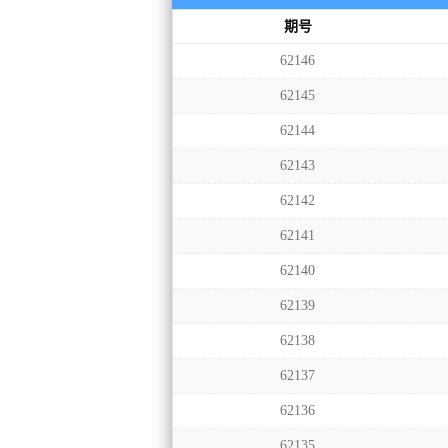
期号
62146
62145
62144
62143
62142
62141
62140
62139
62138
62137
62136
62135