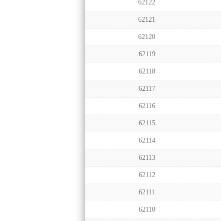
62122
62121
62120
62119
62118
62117
62116
62115
62114
62113
62112
62111
62110