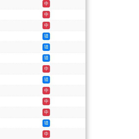
中
中
中
错
错
错
中
错
中
中
中
错
中