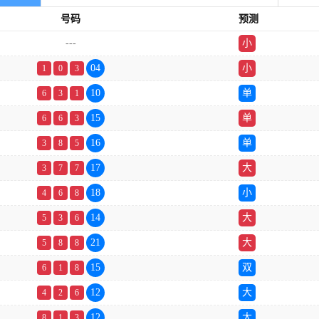
号码
预测
---
小
04
小
1
0
3
10
单
6
3
1
15
单
6
6
3
16
单
3
8
5
17
大
3
7
7
18
小
4
6
8
14
大
5
3
6
21
大
5
8
8
15
双
6
1
8
12
大
4
2
6
12
大
8
1
3