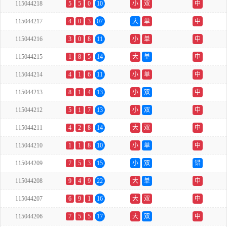
115044218
5
5
0
10
小
双
中
115044217
4
0
3
07
大
单
中
115044216
3
0
8
11
小
单
中
115044215
1
8
5
14
大
单
中
115044214
4
1
6
11
小
单
中
115044213
8
1
4
13
小
双
中
115044212
5
1
7
13
小
双
中
115044211
4
2
8
14
大
双
中
115044210
1
1
8
10
小
单
中
115044209
7
5
3
15
小
双
错
115044208
9
4
9
22
大
单
中
115044207
6
9
1
16
大
双
中
115044206
7
5
5
17
大
双
中