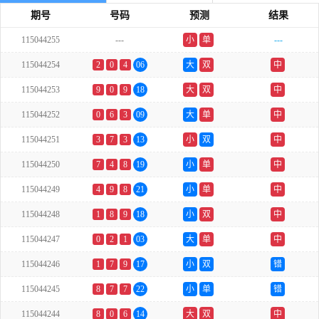
期号
号码
预测
结果
115044255
---
小
单
---
115044254
2
0
4
06
大
双
中
115044253
9
0
9
18
大
双
中
115044252
0
6
3
09
大
单
中
115044251
3
7
3
13
小
双
中
115044250
7
4
8
19
小
单
中
115044249
4
9
8
21
小
单
中
115044248
1
8
9
18
小
双
中
115044247
0
2
1
03
大
单
中
115044246
1
7
9
17
小
双
错
115044245
8
7
7
22
小
单
错
115044244
8
0
6
14
大
双
中