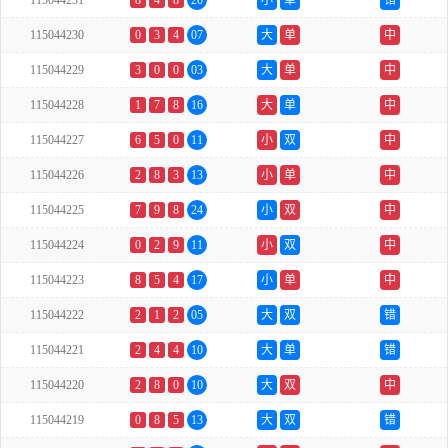
115044231
8
4
8
20
小
单
错
115044230
0
3
4
07
大
单
中
115044229
3
0
0
03
大
单
中
115044228
1
7
8
16
大
单
中
115044227
6
5
0
11
小
双
中
115044226
2
8
3
13
小
单
中
115044225
7
9
8
24
小
双
中
115044224
0
2
9
11
小
双
中
115044223
8
5
4
17
小
单
中
115044222
2
1
2
05
大
双
错
115044221
2
4
4
10
大
单
错
115044220
2
8
0
10
大
双
中
115044219
0
8
5
13
大
双
错