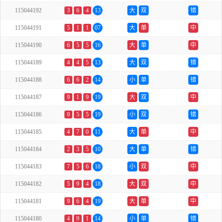
115044192
3
6
4
13
大
双
错
115044191
5
1
1
07
大
单
中
115044190
6
5
5
16
大
单
中
115044189
4
4
5
13
大
双
错
115044188
6
6
2
14
小
单
错
115044187
9
1
9
19
大
双
中
115044186
9
5
5
19
小
双
错
115044185
4
7
0
11
大
单
中
115044184
2
3
5
10
大
单
错
115044183
7
5
6
18
小
双
中
115044182
5
9
4
18
大
双
中
115044181
9
6
4
19
大
单
中
115044180
4
9
1
14
小
单
错