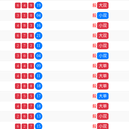
19
殺
大双
6
4
9
04
殺
小双
3
1
0
16
殺
小双
4
9
3
21
殺
大双
6
7
8
11
殺
小双
2
7
2
04
殺
小双
3
0
1
09
殺
大单
4
4
1
11
殺
大单
4
1
6
18
殺
大单
2
8
8
17
殺
大单
7
5
5
18
殺
大单
4
7
7
13
殺
小双
2
6
5
15
殺
小双
6
2
7