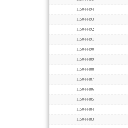
115044494
115044493
115044492
115044491
115044490
115044489
115044488
115044487
115044486
115044485
115044484
115044483