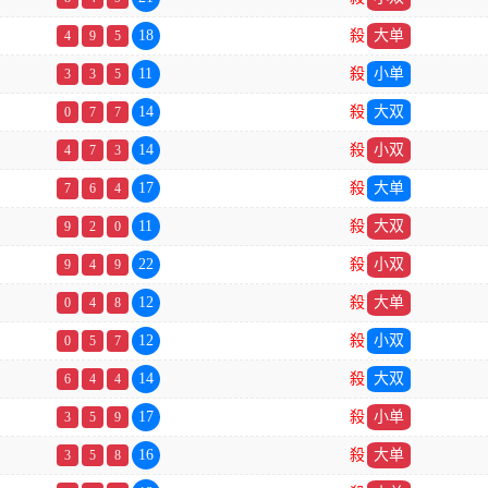
18
殺
大单
4
9
5
11
殺
小单
3
3
5
14
殺
大双
0
7
7
14
殺
小双
4
7
3
17
殺
大单
7
6
4
11
殺
大双
9
2
0
22
殺
小双
9
4
9
12
殺
大单
0
4
8
12
殺
小双
0
5
7
14
殺
大双
6
4
4
17
殺
小单
3
5
9
16
殺
大单
3
5
8