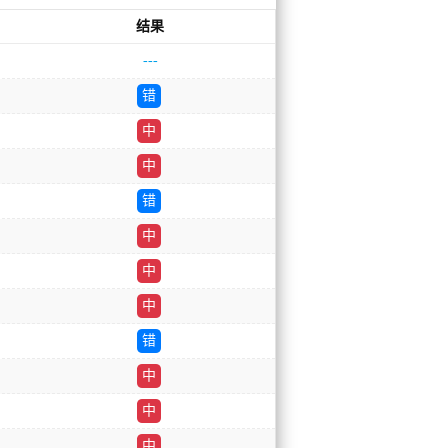
结果
---
错
中
中
错
中
中
中
错
中
中
中