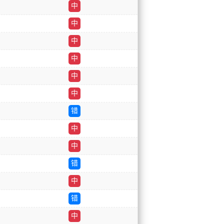
中
中
中
中
中
中
错
中
中
错
中
错
中