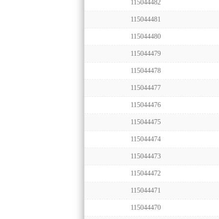
115044482
115044481
115044480
115044479
115044478
115044477
115044476
115044475
115044474
115044473
115044472
115044471
115044470