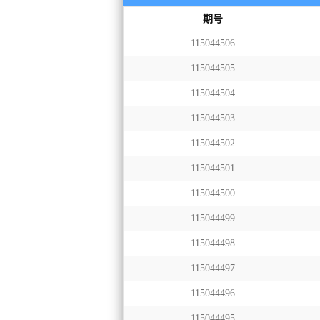
期号
115044506
115044505
115044504
115044503
115044502
115044501
115044500
115044499
115044498
115044497
115044496
115044495