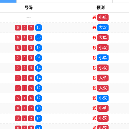
号码
预测
---
殺
小单
18
殺
大双
6
5
7
20
殺
大单
9
8
3
15
殺
小双
8
4
3
05
殺
小单
2
0
3
14
殺
小双
2
7
5
14
殺
大单
7
7
0
12
殺
大双
7
0
5
12
殺
小双
5
1
6
19
殺
小单
8
4
7
14
殺
小双
3
9
2
21
殺
小双
8
4
9