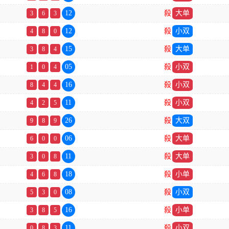
12
殺
大单
3
6
3
12
殺
小双
4
8
0
15
殺
大单
3
8
4
05
殺
小双
1
0
4
16
殺
小双
8
4
4
11
殺
小双
4
2
5
26
殺
大双
9
8
9
06
殺
大单
6
0
0
11
殺
大单
3
0
8
18
殺
小单
4
6
8
08
殺
小双
5
3
0
16
殺
小单
3
8
5
11
殺
小双
0
8
3