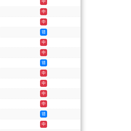
中
中
中
错
中
中
错
中
中
中
中
错
中