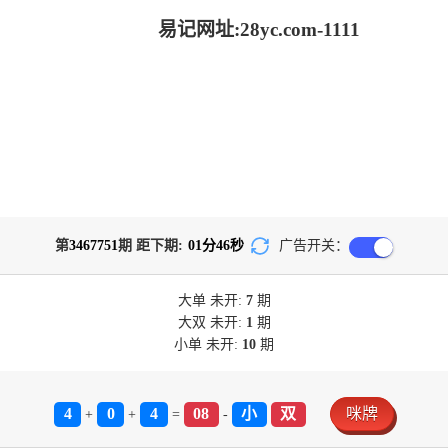
易记网址:28yc.com-1111
第
3467751
期 距下期:
01
分
46
秒
广告开关：
大单
未开:
7
期
大双
未开:
1
期
小单
未开:
10
期
4
0
4
08
小
双
咪牌
+
+
=
-