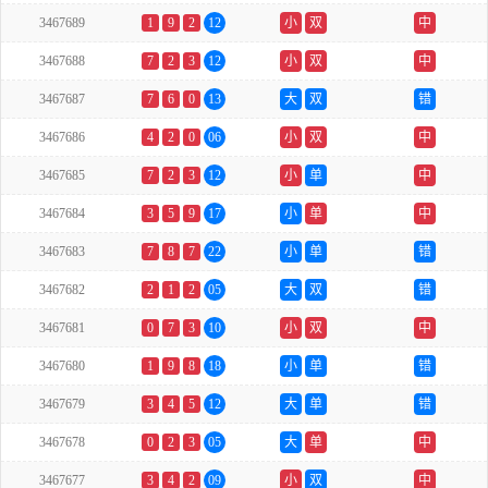
3467689
1
9
2
12
小
双
中
3467688
7
2
3
12
小
双
中
3467687
7
6
0
13
大
双
错
3467686
4
2
0
06
小
双
中
3467685
7
2
3
12
小
单
中
3467684
3
5
9
17
小
单
中
3467683
7
8
7
22
小
单
错
3467682
2
1
2
05
大
双
错
3467681
0
7
3
10
小
双
中
3467680
1
9
8
18
小
单
错
3467679
3
4
5
12
大
单
错
3467678
0
2
3
05
大
单
中
3467677
3
4
2
09
小
双
中