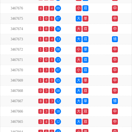
3467676
4
1
4
09
小
双
中
3467675
1
0
6
07
大
单
中
3467674
1
8
7
16
大
双
中
3467673
1
8
4
13
大
双
错
3467672
1
5
2
08
小
单
中
3467671
7
0
8
15
大
双
中
3467670
1
3
3
07
小
双
中
3467669
1
4
0
05
大
单
中
3467668
0
5
3
08
大
双
中
3467667
8
1
3
12
大
单
错
3467666
8
3
7
18
大
双
中
3467665
3
4
5
12
大
双
中