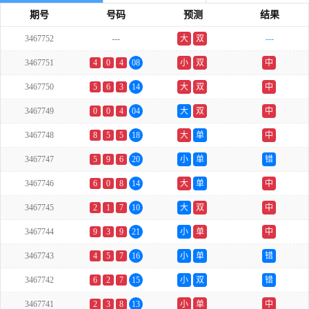
期号
号码
预测
结果
3467752
---
大
双
---
3467751
4
0
4
08
小
双
中
3467750
5
6
3
14
大
双
中
3467749
0
0
4
04
大
双
中
3467748
8
5
5
18
大
单
中
3467747
5
9
6
20
小
单
错
3467746
6
0
8
14
大
单
中
3467745
2
1
7
10
大
双
中
3467744
9
3
9
21
小
单
中
3467743
4
5
7
16
小
单
错
3467742
6
2
7
15
小
双
错
3467741
2
3
8
13
小
单
中