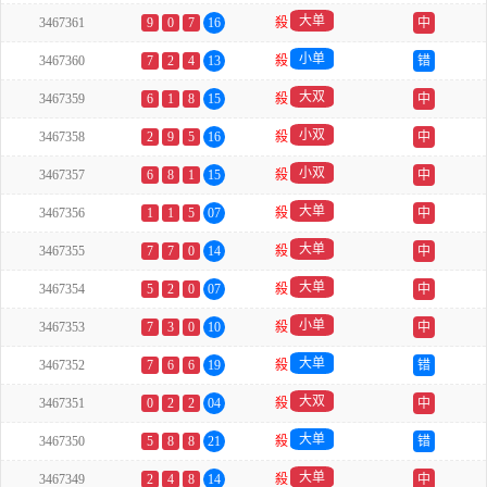
大单
3467361
9
0
7
16
殺
中
小单
3467360
7
2
4
13
殺
错
大双
3467359
6
1
8
15
殺
中
小双
3467358
2
9
5
16
殺
中
小双
3467357
6
8
1
15
殺
中
大单
3467356
1
1
5
07
殺
中
大单
3467355
7
7
0
14
殺
中
大单
3467354
5
2
0
07
殺
中
小单
3467353
7
3
0
10
殺
中
大单
3467352
7
6
6
19
殺
错
大双
3467351
0
2
2
04
殺
中
大单
3467350
5
8
8
21
殺
错
大单
3467349
2
4
8
14
殺
中