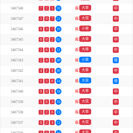
大单
3467348
7
2
1
10
殺
中
大双
3467347
5
9
7
21
殺
中
小单
3467346
0
3
7
10
殺
中
大单
3467345
0
0
2
02
殺
中
大单
3467344
2
6
3
11
殺
中
小单
3467343
2
4
3
09
殺
错
大单
3467342
4
1
4
09
殺
中
大双
3467341
1
5
8
14
殺
错
大单
3467340
9
0
9
18
殺
中
大双
3467339
1
6
3
10
殺
中
大单
3467338
3
2
8
13
殺
中
大双
3467337
6
2
4
12
殺
中
大双