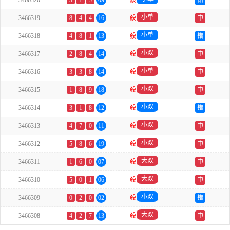
3466320
3
1
5
09
殺
错
小单
3466319
8
4
4
16
殺
中
小单
3466318
4
8
1
13
殺
错
小双
3466317
2
8
4
14
殺
中
小单
3466316
3
3
8
14
殺
中
小双
3466315
1
8
9
18
殺
中
小双
3466314
3
1
8
12
殺
错
小双
3466313
4
7
0
11
殺
中
小双
3466312
5
8
6
19
殺
中
大双
3466311
1
6
0
07
殺
中
大双
3466310
5
0
1
06
殺
中
小双
3466309
0
2
0
02
殺
错
大双
3466308
4
2
7
13
殺
中