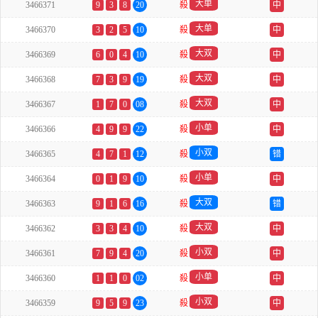
大单
3466371
9
3
8
20
殺
中
大单
3466370
3
2
5
10
殺
中
大双
3466369
6
0
4
10
殺
中
大双
3466368
7
3
9
19
殺
中
大双
3466367
1
7
0
08
殺
中
小单
3466366
4
9
9
22
殺
中
小双
3466365
4
7
1
12
殺
错
小单
3466364
0
1
9
10
殺
中
大双
3466363
9
1
6
16
殺
错
大双
3466362
3
3
4
10
殺
中
小双
3466361
7
9
4
20
殺
中
小单
3466360
1
1
0
02
殺
中
小双
3466359
9
5
9
23
殺
中