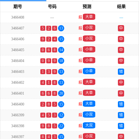
期号
号码
预测
结果
大单
3466408
---
殺
---
小双
3466407
5
2
6
13
殺
中
小双
3466406
9
2
4
15
殺
中
小单
3466405
0
6
8
14
殺
中
小单
3466404
0
9
9
18
殺
中
小单
3466403
1
3
9
13
殺
错
大单
3466402
4
1
8
13
殺
中
大单
3466401
6
6
8
20
殺
中
大单
3466400
2
8
5
15
殺
错
小双
3466399
4
5
3
12
殺
错
大双
3466398
9
8
5
22
殺
错
小双
3466397
8
4
3
15
殺
中