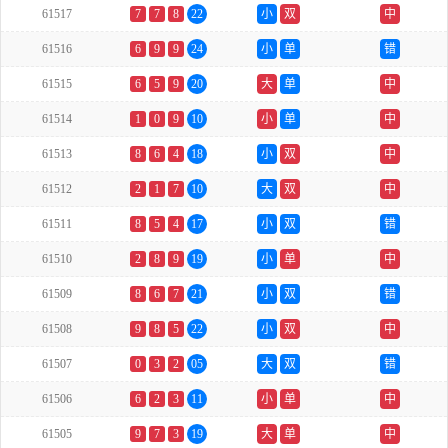
61517
7
7
8
22
小
双
中
61516
6
9
9
24
小
单
错
61515
6
5
9
20
大
单
中
61514
1
0
9
10
小
单
中
61513
8
6
4
18
小
双
中
61512
2
1
7
10
大
双
中
61511
8
5
4
17
小
双
错
61510
2
8
9
19
小
单
中
61509
8
6
7
21
小
双
错
61508
9
8
5
22
小
双
中
61507
0
3
2
05
大
双
错
61506
6
2
3
11
小
单
中
61505
9
7
3
19
大
单
中