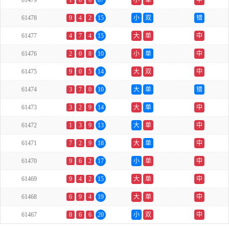
61479
1
0
6
07
小
单
中
61478
9
4
2
15
小
双
错
61477
4
7
4
15
大
单
中
61476
2
0
8
10
小
单
中
61475
9
0
5
14
大
双
中
61474
3
7
0
10
大
单
错
61473
3
2
9
14
大
单
中
61472
1
3
9
13
大
单
中
61471
7
2
9
18
大
单
中
61470
9
6
2
17
小
单
中
61469
9
4
2
15
大
单
中
61468
6
9
4
19
大
单
中
61467
8
6
6
20
小
双
中