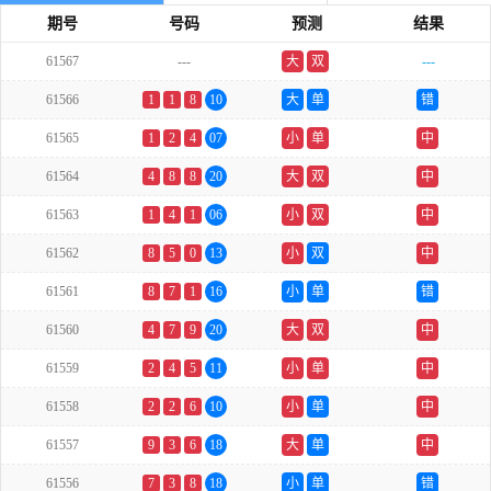
期号
号码
预测
结果
61567
---
大
双
---
61566
1
1
8
10
大
单
错
61565
1
2
4
07
小
单
中
61564
4
8
8
20
大
双
中
61563
1
4
1
06
小
双
中
61562
8
5
0
13
小
双
中
61561
8
7
1
16
小
单
错
61560
4
7
9
20
大
双
中
61559
2
4
5
11
小
单
中
61558
2
2
6
10
小
单
中
61557
9
3
6
18
大
单
中
61556
7
3
8
18
小
单
错