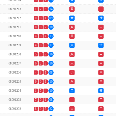
08091214
9
9
7
25
双
错
08091213
1
7
6
14
双
中
08091212
0
8
1
09
大
错
08091211
0
8
2
10
双
中
08091210
9
0
4
13
单
中
08091209
9
0
3
12
大
错
08091208
5
4
7
16
双
中
08091207
6
2
8
16
大
中
08091206
4
3
1
08
小
中
08091205
9
0
1
10
双
中
08091204
1
5
4
10
单
错
08091203
7
0
1
08
小
中
08091202
8
9
5
22
大
中