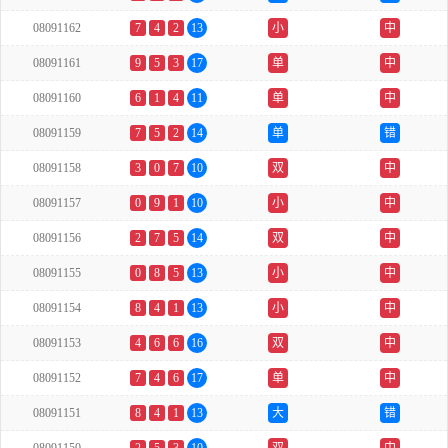
08091162
7
4
2
13
小
中
08091161
9
5
3
17
单
中
08091160
6
1
4
11
单
中
08091159
7
5
2
14
单
错
08091158
3
0
7
10
双
中
08091157
0
9
1
10
小
中
08091156
2
7
5
14
双
中
08091155
0
8
5
13
小
中
08091154
8
4
1
13
小
中
08091153
4
6
6
16
双
中
08091152
7
4
6
17
单
中
08091151
8
4
1
13
大
错