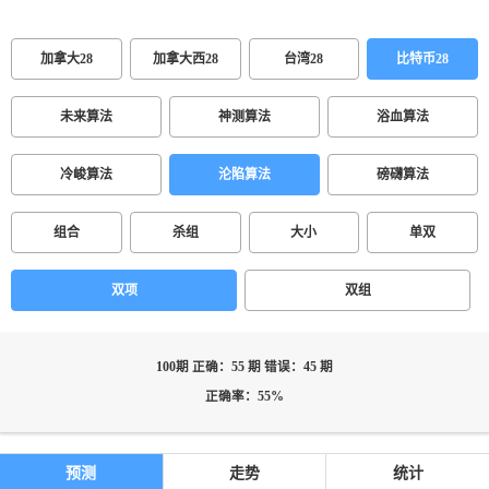
加拿大28
加拿大西28
台湾28
比特币28
未来算法
神测算法
浴血算法
冷峻算法
沦陷算法
磅礴算法
组合
杀组
大小
单双
双项
双组
100期 正确：55 期 错误：45 期
正确率：55%
预测
走势
统计