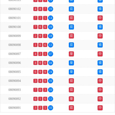
08090103
3
3
5
11
双
错
08090102
4
8
7
19
双
错
08090101
7
2
5
14
双
中
08090100
7
6
6
19
双
错
08090099
2
9
7
18
双
中
08090098
1
6
6
13
双
错
08090097
4
2
1
07
单
中
08090096
4
0
0
04
单
错
08090095
6
9
9
24
单
错
08090094
3
4
9
16
双
中
08090093
7
0
3
10
双
中
08090092
6
1
6
13
单
中
08090091
3
2
5
10
双
中