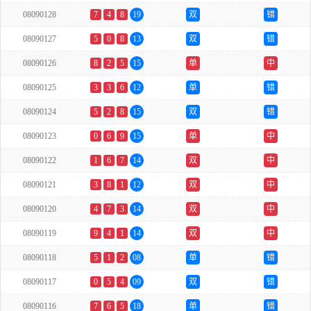
08090128
7
4
8
19
双
错
08090127
5
0
8
13
双
错
08090126
8
2
5
15
单
中
08090125
3
3
6
12
单
错
08090124
5
2
8
15
双
错
08090123
0
6
9
15
单
中
08090122
1
6
7
14
双
中
08090121
3
8
1
12
双
中
08090120
4
7
3
14
双
中
08090119
9
4
1
14
双
中
08090118
5
1
2
08
单
错
08090117
0
5
4
09
双
错
08090116
7
6
5
18
单
错