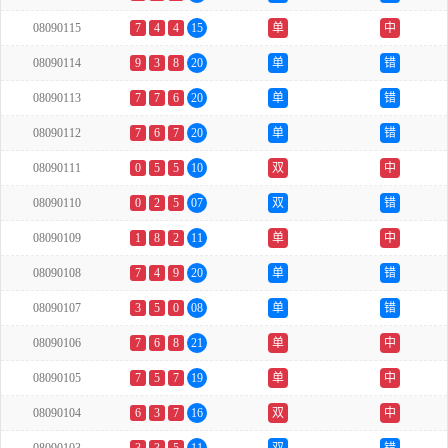
08090115
7
4
4
15
单
中
08090114
9
3
8
20
单
错
08090113
7
7
6
20
单
错
08090112
7
6
7
20
单
错
08090111
0
5
5
10
双
中
08090110
0
2
5
07
双
错
08090109
1
8
2
11
单
中
08090108
7
4
9
20
单
错
08090107
3
5
0
08
单
错
08090106
7
6
8
21
单
中
08090105
7
5
7
19
单
中
08090104
6
3
7
16
双
中