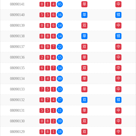
08090141
0
1
4
05
单
中
08090140
5
5
6
16
单
错
08090139
0
8
6
14
双
中
08090138
0
8
6
14
单
错
08090137
6
9
7
22
双
中
08090136
2
9
4
15
单
中
08090135
6
1
7
14
双
中
08090134
1
4
4
09
单
中
08090133
7
5
1
13
单
中
08090132
6
7
4
17
双
错
08090131
5
5
1
11
单
中
08090130
0
8
2
10
双
中
08090129
9
8
1
18
双
中