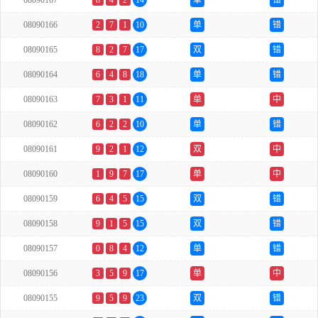
08090167
8
4
2
14
单
错
08090166
2
7
1
10
单
错
08090165
8
2
7
17
双
错
08090164
6
4
8
18
单
错
08090163
7
3
1
11
单
中
08090162
6
2
2
10
单
错
08090161
9
2
1
12
双
中
08090160
1
9
7
17
单
中
08090159
6
4
5
15
双
错
08090158
9
1
5
15
双
错
08090157
0
8
4
12
单
错
08090156
3
5
9
17
单
中
08090155
9
5
9
23
双
错