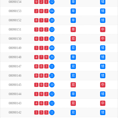
08090154
9
2
1
12
单
错
08090153
2
0
2
04
单
错
08090152
8
5
7
20
单
错
08090151
5
6
2
13
单
中
08090150
6
3
1
10
双
中
08090149
5
2
2
09
双
错
08090148
4
7
9
20
单
错
08090147
0
8
3
11
双
错
08090146
9
8
4
21
双
错
08090145
1
9
0
10
双
中
08090144
1
9
2
12
单
错
08090143
4
6
2
12
双
中
08090142
1
5
5
11
双
错