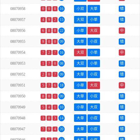
08070958
0
8
8
16
小双
大单
错
08070957
4
9
2
15
大双
小单
错
08070956
6
8
8
22
小单
大双
中
08070955
9
0
0
09
大单
小双
错
08070954
7
2
7
16
大双
小单
中
08070953
1
7
0
08
大双
小单
错
08070952
2
0
7
09
大单
小双
错
08070951
5
7
6
18
小单
大双
中
08070950
8
0
1
09
大单
小双
错
08070949
5
4
1
10
小单
大双
错
08070948
3
8
3
14
大单
小双
错
08070947
7
9
4
20
大单
小双
错