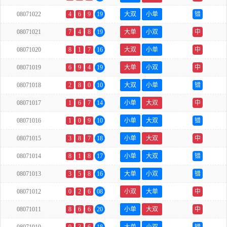
08071022
4
6
9
19
大双
小单
错
08071021
7
4
8
19
大单
小双
中
08071020
8
1
7
16
大双
小单
中
08071019
6
9
4
19
大单
小双
中
08071018
2
8
0
10
大双
小单
错
08071017
1
6
7
14
小单
大双
中
08071016
1
0
9
10
小单
大双
错
08071015
3
8
7
18
小单
大双
中
08071014
8
1
8
17
小单
大双
错
08071013
3
5
8
16
大单
小双
错
08071012
0
2
6
08
小双
大单
中
08071011
8
6
6
20
小单
大双
中