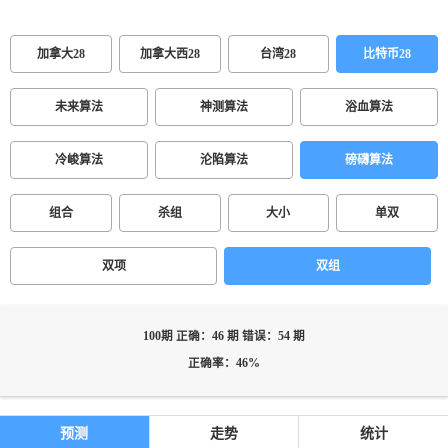
加拿大28
加拿大西28
台湾28
比特币28
未来算法
神测算法
浴血算法
冷峻算法
沦陷算法
磅礴算法
组合
杀组
大小
单双
双项
双组
100期 正确：46 期 错误：54 期
正确率：46%
预测
走势
统计