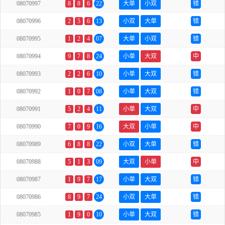
08070997
8
8
6
22
大单
小双
错
08070996
2
5
6
13
小双
大单
错
08070995
1
2
4
07
大单
小双
错
08070994
9
7
8
24
小单
大双
中
08070993
2
2
6
10
小单
大双
错
08070992
1
0
7
08
小单
大双
错
08070991
5
2
4
11
小单
大双
中
08070990
7
0
9
16
大双
小单
中
08070989
6
8
8
22
小双
大单
错
08070988
5
1
3
09
大双
小单
中
08070987
1
9
7
17
小单
大双
错
08070986
8
9
7
24
小双
大单
错
08070985
1
9
0
10
小单
大双
错