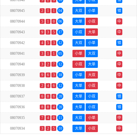
08070946
5
2
9
16
大单
小双
错
08070945
2
1
1
04
大双
小单
错
08070944
5
1
0
06
大单
小双
中
08070943
9
3
5
17
小双
大单
中
08070942
4
5
3
12
大双
小单
错
08070941
3
1
1
05
小单
大双
中
08070940
3
2
7
12
小双
大单
中
08070939
9
6
3
18
小单
大双
中
08070938
2
4
6
12
大单
小双
中
08070937
6
8
6
20
大单
小双
错
08070936
8
8
4
20
大单
小双
错
08070935
7
4
0
11
大双
小单
中
08070934
3
2
5
10
大单
小双
中