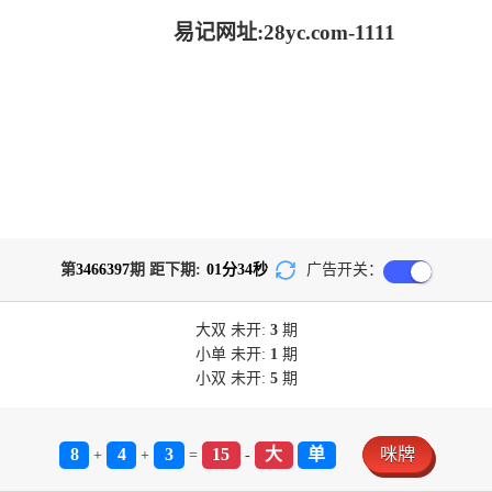
易记网址:28yc.com-1111
第
3466397
期 距下期:
01
分
34
秒
广告开关：
大双
未开:
3
期
小单
未开:
1
期
小双
未开:
5
期
8
4
3
15
大
单
咪牌
+
+
=
-