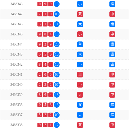
3466348
0
9
9
18
小
错
3466347
7
1
0
08
双
中
3466346
3
1
7
11
大
错
3466345
9
0
4
13
小
中
3466344
9
2
9
20
单
错
3466343
5
5
0
10
大
错
3466342
8
4
4
16
小
错
3466341
2
0
5
07
单
中
3466340
2
3
2
07
小
中
3466339
8
6
4
18
大
中
3466338
0
5
8
13
双
错
3466337
5
2
2
09
大
错
3466336
9
2
1
12
双
中