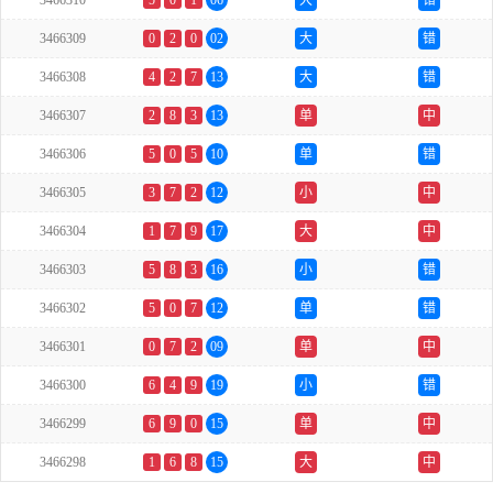
3466310
5
0
1
06
大
错
3466309
0
2
0
02
大
错
3466308
4
2
7
13
大
错
3466307
2
8
3
13
单
中
3466306
5
0
5
10
单
错
3466305
3
7
2
12
小
中
3466304
1
7
9
17
大
中
3466303
5
8
3
16
小
错
3466302
5
0
7
12
单
错
3466301
0
7
2
09
单
中
3466300
6
4
9
19
小
错
3466299
6
9
0
15
单
中
3466298
1
6
8
15
大
中