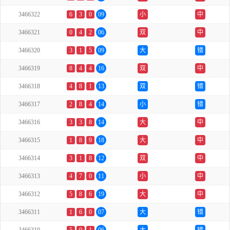
3466322
6
3
0
09
小
中
3466321
0
4
2
06
双
中
3466320
3
1
5
09
大
错
3466319
8
4
4
16
双
中
3466318
4
8
1
13
双
错
3466317
2
8
4
14
小
错
3466316
3
3
8
14
大
中
3466315
1
8
9
18
大
中
3466314
3
1
8
12
双
中
3466313
4
7
0
11
小
中
3466312
5
8
6
19
大
中
3466311
1
6
0
07
大
错