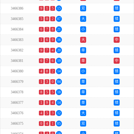
3466386
9
1
5
15
双
错
3466385
5
0
2
07
大
错
3466384
6
7
8
21
小
错
3466383
1
6
9
16
大
中
3466382
9
7
4
20
单
错
3466381
6
7
6
19
单
中
3466380
4
8
2
14
小
错
3466379
1
3
0
04
单
错
3466378
8
5
5
18
单
错
3466377
1
9
4
14
单
错
3466376
4
5
3
12
大
错
3466375
0
4
1
05
双
错