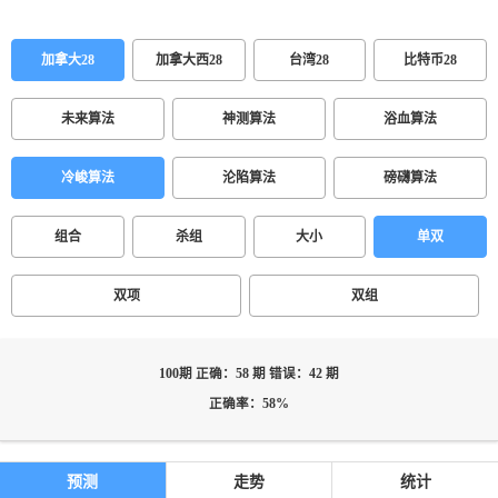
加拿大28
加拿大西28
台湾28
比特币28
未来算法
神测算法
浴血算法
冷峻算法
沦陷算法
磅礴算法
组合
杀组
大小
单双
双项
双组
100期 正确：58 期 错误：42 期
正确率：58%
预测
走势
统计