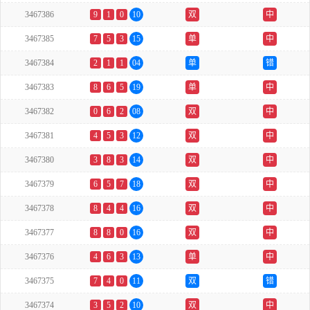
3467386
9
1
0
10
双
中
3467385
7
5
3
15
单
中
3467384
2
1
1
04
单
错
3467383
8
6
5
19
单
中
3467382
0
6
2
08
双
中
3467381
4
5
3
12
双
中
3467380
3
8
3
14
双
中
3467379
6
5
7
18
双
中
3467378
8
4
4
16
双
中
3467377
8
8
0
16
双
中
3467376
4
6
3
13
单
中
3467375
7
4
0
11
双
错
3467374
3
5
2
10
双
中