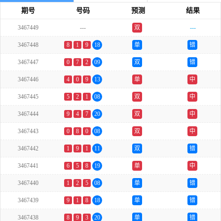
期号
号码
预测
结果
3467449
---
双
---
3467448
8
1
9
18
单
错
3467447
0
7
2
09
双
错
3467446
4
0
9
13
单
中
3467445
5
2
1
08
双
中
3467444
9
4
7
20
双
中
3467443
0
8
0
08
双
中
3467442
1
9
1
11
双
错
3467441
6
5
8
19
单
中
3467440
1
2
5
08
单
错
3467439
9
1
8
18
单
错
3467438
8
9
3
20
单
错