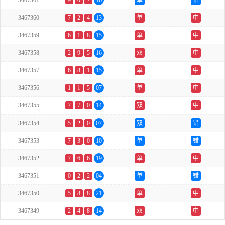
3467361
9
0
7
16
单
错
3467360
7
2
4
13
单
中
3467359
6
1
8
15
单
中
3467358
2
9
5
16
双
中
3467357
6
8
1
15
单
中
3467356
1
1
5
07
单
中
3467355
7
7
0
14
双
中
3467354
5
2
0
07
双
错
3467353
7
3
0
10
单
错
3467352
7
6
6
19
单
中
3467351
0
2
2
04
单
错
3467350
5
8
8
21
单
中
3467349
2
4
8
14
双
中