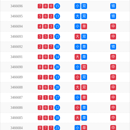
3466696
7
8
0
15
小
双
错
3466695
5
6
2
13
大
双
错
3466694
4
8
3
15
小
单
中
3466693
5
5
5
15
大
双
中
3466692
2
9
7
18
小
单
错
3466691
0
9
5
14
大
单
中
3466690
8
8
4
20
小
双
中
3466689
7
2
4
13
小
双
中
3466688
9
6
5
20
大
双
中
3466687
7
1
9
17
小
单
中
3466686
3
6
3
12
小
单
中
3466685
7
6
5
18
大
单
中
3466684
9
7
7
23
小
单
中