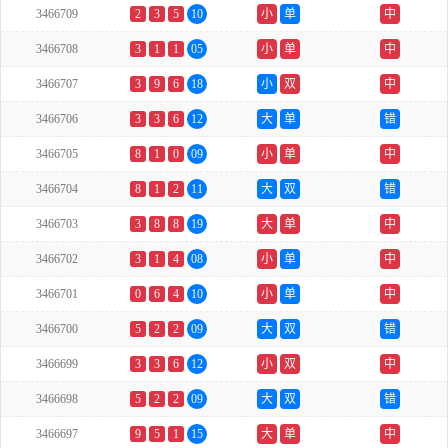
3466709
2
3
5
10
小
单
中
3466708
3
1
1
05
小
单
中
3466707
3
9
6
18
小
双
中
3466706
3
3
6
12
大
单
错
3466705
8
1
0
09
小
单
中
3466704
8
1
2
11
大
双
错
3466703
3
8
8
19
大
单
中
3466702
3
1
4
08
小
单
中
3466701
0
6
4
10
小
单
中
3466700
5
2
2
09
大
双
错
3466699
3
3
6
12
小
双
中
3466698
5
2
2
09
大
双
错
3466697
9
5
1
15
大
单
中