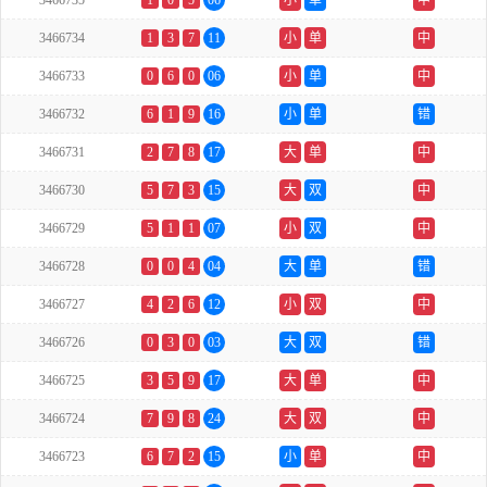
3466735
1
0
5
06
小
单
中
3466734
1
3
7
11
小
单
中
3466733
0
6
0
06
小
单
中
3466732
6
1
9
16
小
单
错
3466731
2
7
8
17
大
单
中
3466730
5
7
3
15
大
双
中
3466729
5
1
1
07
小
双
中
3466728
0
0
4
04
大
单
错
3466727
4
2
6
12
小
双
中
3466726
0
3
0
03
大
双
错
3466725
3
5
9
17
大
单
中
3466724
7
9
8
24
大
双
中
3466723
6
7
2
15
小
单
中