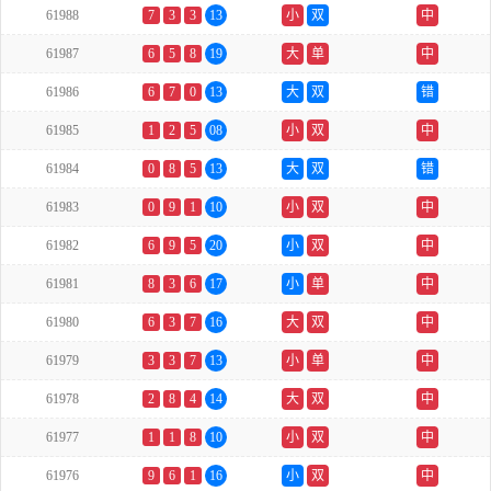
61988
7
3
3
13
小
双
中
61987
6
5
8
19
大
单
中
61986
6
7
0
13
大
双
错
61985
1
2
5
08
小
双
中
61984
0
8
5
13
大
双
错
61983
0
9
1
10
小
双
中
61982
6
9
5
20
小
双
中
61981
8
3
6
17
小
单
中
61980
6
3
7
16
大
双
中
61979
3
3
7
13
小
单
中
61978
2
8
4
14
大
双
中
61977
1
1
8
10
小
双
中
61976
9
6
1
16
小
双
中