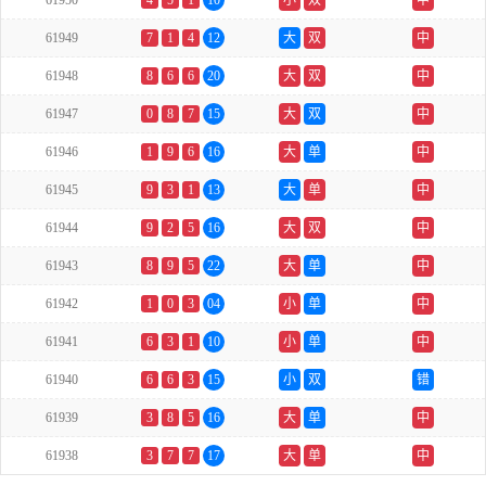
61950
4
5
1
10
小
双
中
61949
7
1
4
12
大
双
中
61948
8
6
6
20
大
双
中
61947
0
8
7
15
大
双
中
61946
1
9
6
16
大
单
中
61945
9
3
1
13
大
单
中
61944
9
2
5
16
大
双
中
61943
8
9
5
22
大
单
中
61942
1
0
3
04
小
单
中
61941
6
3
1
10
小
单
中
61940
6
6
3
15
小
双
错
61939
3
8
5
16
大
单
中
61938
3
7
7
17
大
单
中