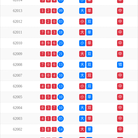
62014
5
6
4
15
小
单
中
62013
1
2
6
09
大
单
中
62012
1
2
0
03
小
双
中
62011
7
8
3
18
大
单
中
62010
8
9
6
23
小
单
中
62009
7
5
9
21
大
双
中
62008
7
0
6
13
大
双
错
62007
6
0
4
10
大
双
中
62006
4
8
1
13
小
双
中
62005
1
5
4
10
小
单
中
62004
0
3
7
10
大
双
中
62003
4
1
0
05
大
单
中
62002
3
8
3
14
大
单
中