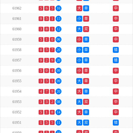
61962
5
6
5
16
大
单
中
61961
9
5
1
15
小
单
中
61960
3
8
1
12
大
双
中
61959
5
1
0
06
小
单
中
61958
8
5
7
20
小
单
错
61957
9
2
9
20
小
单
错
61956
5
0
4
09
小
单
中
61955
3
5
1
09
大
单
中
61954
4
7
9
20
大
单
中
61953
3
3
2
08
大
双
中
61952
5
1
8
14
大
单
中
61951
1
5
5
11
大
双
错